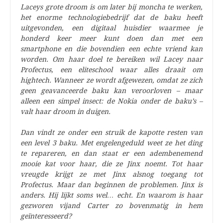
Laceys grote droom is om later bij moncha te werken,
het enorme technologiebedrijf dat de baku heeft
uitgevonden, een digitaal huisdier waarmee je
honderd keer meer kunt doen dan met een
smartphone en die bovendien een echte vriend kan
worden. Om haar doel te bereiken wil Lacey naar
Profectus, een eliteschool waar alles draait om
hightech. Wanneer ze wordt afgewezen, omdat ze zich
geen geavanceerde baku kan veroorloven – maar
alleen een simpel insect: de Nokia onder de baku’s –
valt haar droom in duigen.
Dan vindt ze onder een struik de kapotte resten van
een level 3 baku. Met engelengeduld weet ze het ding
te repareren, en dan staat er een adembenemend
mooie kat voor haar, die ze Jinx noemt. Tot haar
vreugde krijgt ze met Jinx alsnog toegang tot
Profectus. Maar dan beginnen de problemen. Jinx is
anders. Hij lijkt soms wel… echt. En waarom is haar
gezworen vijand Carter zo bovenmatig in hem
geïnteresseerd?