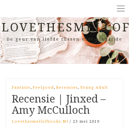
LOVETHESMELLOF
De geur van liefde tussen elke bladzijde
,
,
,
Fantasie
Feelgood
Recensies
Young Adult
Recensie | Jinxed –
Amy McCulloch
Lovethesmellofbooks.nl
/
23 mei 2019