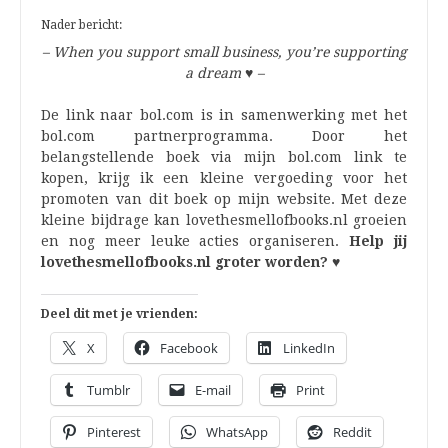
Nader bericht:
– When you support small business, you’re supporting
a dream
♥
–
De link naar bol.com is in samenwerking met het
bol.com partnerprogramma. Door het
belangstellende boek via mijn bol.com link te
kopen, krijg ik een kleine vergoeding voor het
promoten van dit boek op mijn website. Met deze
kleine bijdrage kan lovethesmellofbooks.nl groeien
en nog meer leuke acties organiseren.
Help jij
lovethesmellofbooks.nl groter worden? ♥
Deel dit met je vrienden:
X
Facebook
LinkedIn
Tumblr
E-mail
Print
Pinterest
WhatsApp
Reddit