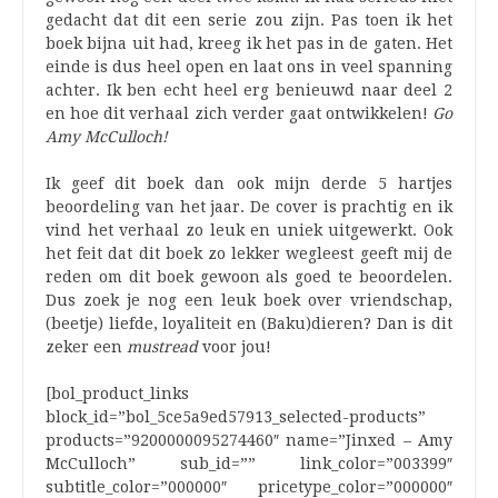
gedacht dat dit een serie zou zijn. Pas toen ik het
boek bijna uit had, kreeg ik het pas in de gaten. Het
einde is dus heel open en laat ons in veel spanning
achter. Ik ben echt heel erg benieuwd naar deel 2
en hoe dit verhaal zich verder gaat ontwikkelen!
Go
Amy McCulloch!
Ik geef dit boek dan ook mijn derde 5 hartjes
beoordeling van het jaar. De cover is prachtig en ik
vind het verhaal zo leuk en uniek uitgewerkt. Ook
het feit dat dit boek zo lekker wegleest geeft mij de
reden om dit boek gewoon als goed te beoordelen.
Dus zoek je nog een leuk boek over vriendschap,
(beetje) liefde, loyaliteit en (Baku)dieren? Dan is dit
zeker een
mustread
voor jou!
[bol_product_links
block_id=”bol_5ce5a9ed57913_selected-products”
products=”9200000095274460″ name=”Jinxed – Amy
McCulloch” sub_id=”” link_color=”003399″
subtitle_color=”000000″ pricetype_color=”000000″