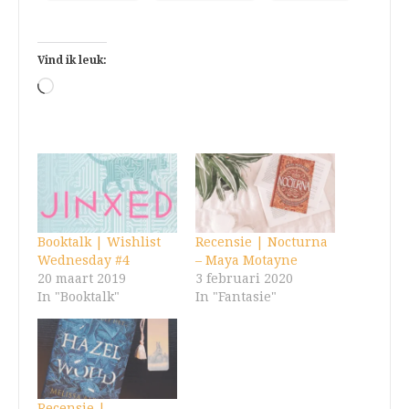
Vind ik leuk:
Aan
het
laden...
Booktalk | Wishlist
Recensie | Nocturna
Wednesday #4
– Maya Motayne
20 maart 2019
3 februari 2020
In "Booktalk"
In "Fantasie"
Recensie |