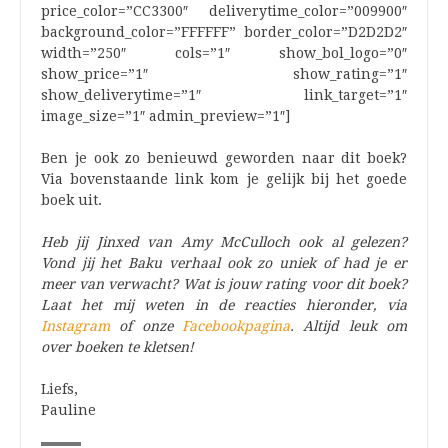
price_color=”CC3300″ deliverytime_color=”009900″
background_color=”FFFFFF” border_color=”D2D2D2″
width=”250″ cols=”1″ show_bol_logo=”0″
show_price=”1″ show_rating=”1″
show_deliverytime=”1″ link_target=”1″
image_size=”1″ admin_preview=”1″]
Ben je ook zo benieuwd geworden naar dit boek?
Via bovenstaande link kom je gelijk bij het goede
boek uit.
Heb jij Jinxed van Amy McCulloch ook al gelezen?
Vond jij het Baku verhaal ook zo uniek of had je er
meer van verwacht? Wat is jouw rating voor dit boek?
Laat het mij weten in de reacties hieronder, via
Instagram
of onze
Facebookpagina
. Altijd leuk om
over boeken te kletsen!
Liefs,
Pauline