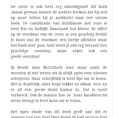
De cover is ook heel erg uitnodigend! Dit boek
shined
gewoon tussen de andere boeken dat hij wel
op moet vallen bij je zoektocht naar een nieuw
boek. De combinatie van lichtblauw met roze is
heel fris en lieflijk! Daarnaast het kleine 3D effect
op de voorkant van de cover is een prachtig detail!
Je kunt van de voorkant een beetje afleiden waar
het boek over gaat, toch word je ook erg verrast! Een
prachtige
coverbuy
, maar zeker ook een
goede
storybuy!
Ik kende Amy McCulloch niet, maar zoals de
meesten al wel weten sta ik altijd open voor nieuwe
schrijvers. Haar schrijfstijl is heel fijn om te lezen.
Het is duidelijk, alles loopt lekker in elkaar over en
er zit een goede dosis humor in. Dat is nooit
verkeerd. Ook de manier hoe ze haar karakters tot
leven brengt is heel mooi om te lezen.
Het open einde van dit boek geeft aan dat er
gewoon nog een deel twee komt! Ik had serieus niet