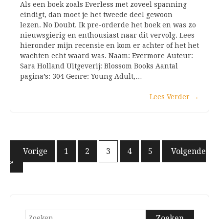
Als een boek zoals Everless met zoveel spanning
eindigt, dan moet je het tweede deel gewoon
lezen. No Doubt. Ik pre-orderde het boek en was zo
nieuwsgierig en enthousiast naar dit vervolg. Lees
hieronder mijn recensie en kom er achter of het het
wachten echt waard was. Naam: Evermore Auteur:
Sara Holland Uitgeverij: Blossom Books Aantal
pagina’s: 304 Genre: Young Adult,…
Lees Verder
→
Berichten
« Vorige
1
2
3
4
5
Volgende
»
paginering
Zoeken