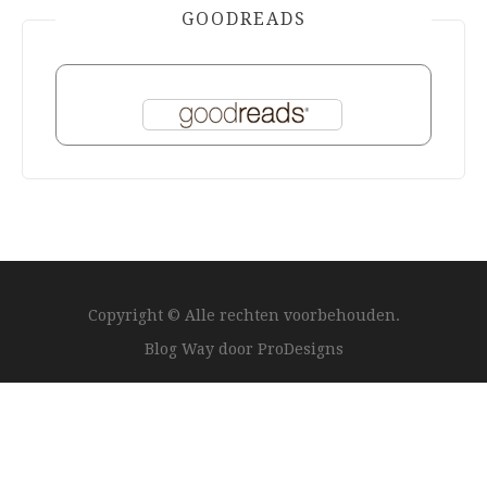
GOODREADS
Copyright © Alle rechten voorbehouden.
Blog Way door
ProDesigns