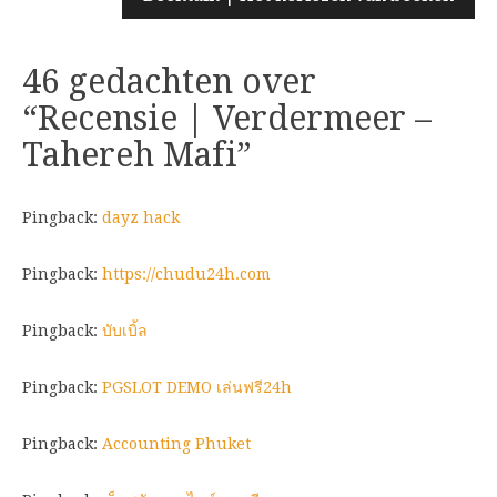
46 gedachten over
“
Recensie | Verdermeer –
Tahereh Mafi
”
Pingback:
dayz hack
Pingback:
https://chudu24h.com
Pingback:
บับเบิ้ล
Pingback:
PGSLOT DEMO เล่นฟรี24h
Pingback:
Accounting Phuket