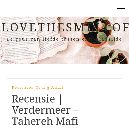
LOVETHESMELLOF
De geur van liefde tussen elke bladzijde
,
Recensies
Young Adult
Recensie |
Verdermeer –
Tahereh Mafi