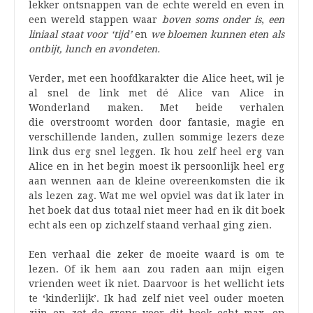
lekker ontsnappen van de echte wereld en even in
een wereld stappen waar
boven soms onder is
,
een
liniaal staat voor ‘tijd’
en
we bloemen kunnen eten als
ontbijt, lunch en avondeten.
Verder, met een hoofdkarakter die Alice heet, wil je
al snel de link met dé Alice van Alice in
Wonderland maken. Met beide verhalen
die overstroomt worden door fantasie, magie en
verschillende landen, zullen sommige lezers deze
link dus erg snel leggen. Ik hou zelf heel erg van
Alice en in het begin moest ik persoonlijk heel erg
aan wennen aan de kleine overeenkomsten die ik
als lezen zag. Wat me wel opviel was dat ik later in
het boek dat dus totaal niet meer had en ik dit boek
echt als een op zichzelf staand verhaal ging zien.
Een verhaal die zeker de moeite waard is om te
lezen. Of ik hem aan zou raden aan mijn eigen
vrienden weet ik niet. Daarvoor is het wellicht iets
te ‘kinderlijk’. Ik had zelf niet veel ouder moeten
zijn en zet de grens voor dit boek echt max. op