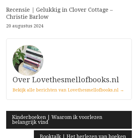
Recensie | Gelukkig in Clover Cottage –
Christie Barlow
20 augustus 2024
Over Lovethesmellofbooks.nl
Bekijk alle berichten van Lovethesmellofbooks.nl →
Bericht
Kinderboeken | Waarom ik voorlezen
belangrijk vind
navigatie
Booktalk | Het herlezen van boeken