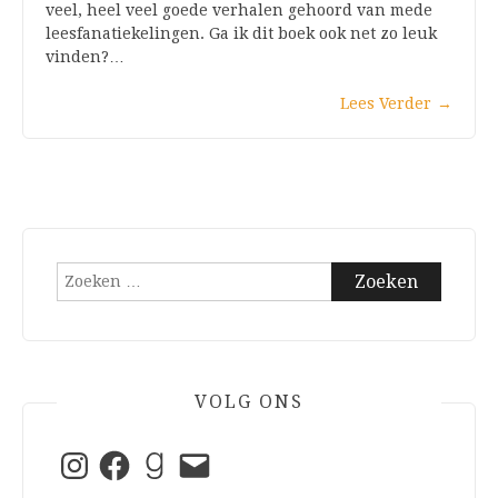
veel, heel veel goede verhalen gehoord van mede
leesfanatiekelingen. Ga ik dit boek ook net zo leuk
vinden?…
Lees Verder
→
Zoeken
naar:
VOLG ONS
Instagram
Facebook
Goodreads
E-
mail