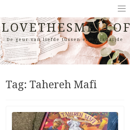
LOVETHESMELLOF
De geur van liefde tussen elke bladzijde
Tag:
Tahereh Mafi