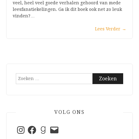
veel, heel veel goede verhalen gehoord van mede
leesfanatiekelingen. Ga ik dit boek ook net zo leuk
vinden?…
Lees Verder
→
Zoeken
naar:
VOLG ONS
Instagram
Facebook
Goodreads
E-
mail