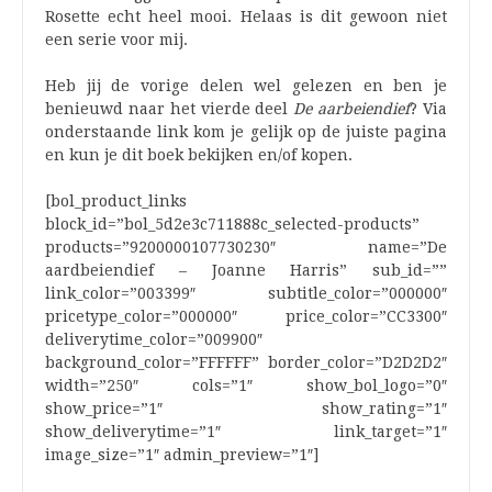
Rosette echt heel mooi. Helaas is dit gewoon niet
een serie voor mij.
Heb jij de vorige delen wel gelezen en ben je
benieuwd naar het vierde deel
De aarbeiendief
? Via
onderstaande link kom je gelijk op de juiste pagina
en kun je dit boek bekijken en/of kopen.
[bol_product_links
block_id=”bol_5d2e3c711888c_selected-products”
products=”9200000107730230″ name=”De
aardbeiendief – Joanne Harris” sub_id=””
link_color=”003399″ subtitle_color=”000000″
pricetype_color=”000000″ price_color=”CC3300″
deliverytime_color=”009900″
background_color=”FFFFFF” border_color=”D2D2D2″
width=”250″ cols=”1″ show_bol_logo=”0″
show_price=”1″ show_rating=”1″
show_deliverytime=”1″ link_target=”1″
image_size=”1″ admin_preview=”1″]