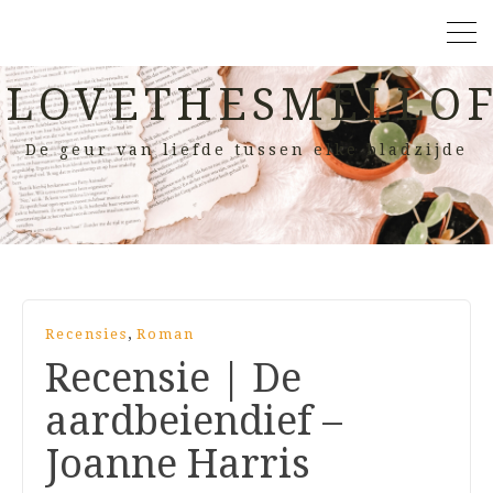
LOVETHESMELLOF
De geur van liefde tussen elke bladzijde
,
Recensies
Roman
Recensie | De
aardbeiendief –
Joanne Harris