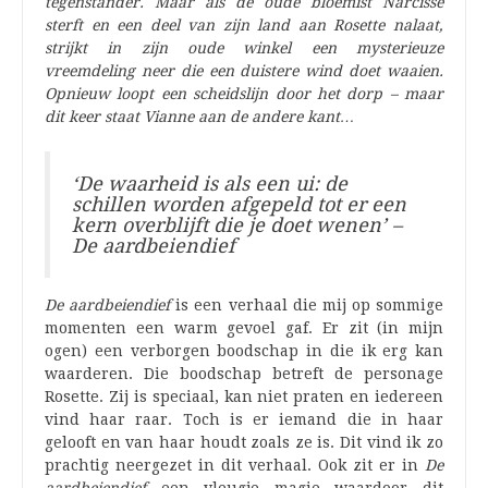
tegenstander. Maar als de oude bloemist Narcisse
sterft en een deel van zijn land aan Rosette nalaat,
strijkt in zijn oude winkel een mysterieuze
vreemdeling neer die een duistere wind doet waaien.
Opnieuw loopt een scheidslijn door het dorp – maar
dit keer staat Vianne aan de andere kant…
‘De waarheid is als een ui: de
schillen worden afgepeld tot er een
kern overblijft die je doet wenen’ –
De aardbeiendief
De aardbeiendief
is een verhaal die mij op sommige
momenten een warm gevoel gaf. Er zit (in mijn
ogen) een verborgen boodschap in die ik erg kan
waarderen. Die boodschap betreft de personage
Rosette. Zij is speciaal, kan niet praten en iedereen
vind haar raar. Toch is er iemand die in haar
gelooft en van haar houdt zoals ze is. Dit vind ik zo
prachtig neergezet in dit verhaal. Ook zit er in
De