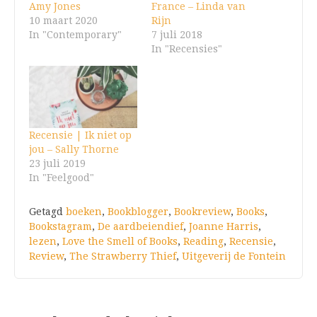
Amy Jones
France – Linda van
10 maart 2020
Rijn
In "Contemporary"
7 juli 2018
In "Recensies"
Recensie | Ik niet op
jou – Sally Thorne
23 juli 2019
In "Feelgood"
Getagd
boeken
,
Bookblogger
,
Bookreview
,
Books
,
Bookstagram
,
De aardbeiendief
,
Joanne Harris
,
lezen
,
Love the Smell of Books
,
Reading
,
Recensie
,
Review
,
The Strawberry Thief
,
Uitgeverij de Fontein