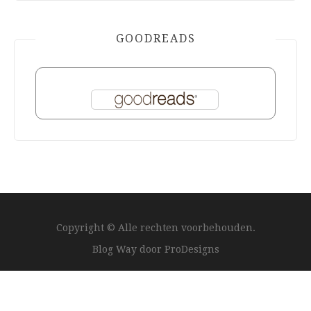
GOODREADS
Copyright © Alle rechten voorbehouden.
Blog Way door
ProDesigns