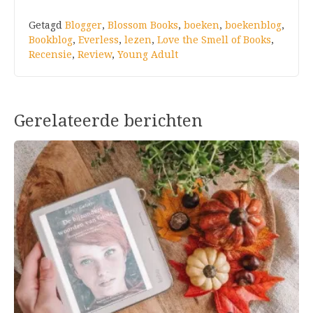
Getagd
Blogger
,
Blossom Books
,
boeken
,
boekenblog
,
Bookblog
,
Everless
,
lezen
,
Love the Smell of Books
,
Recensie
,
Review
,
Young Adult
Gerelateerde berichten