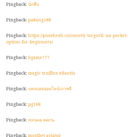
Pingback:
นักสืบ
Pingback:
pakong188
Pingback:
https://pooshesh.co/osnovy-torgovli-na-pocket-
option-for-beginners/
Pingback:
bgame777
Pingback:
magic truffles atlantis
Pingback:
แทงบอลออนไลน์เกาหลี
Pingback:
pg168
Pingback:
погана якість
Pingback:
mostbet aviator