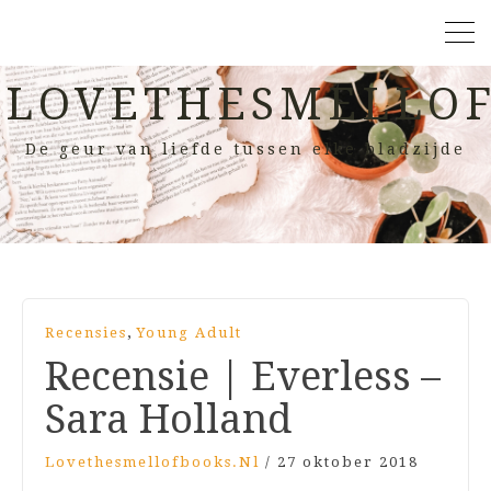
LOVETHESMELLOF
De geur van liefde tussen elke bladzijde
,
Recensies
Young Adult
Recensie | Everless –
Sara Holland
Lovethesmellofbooks.nl
/
27 oktober 2018