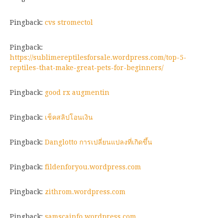
Pingback:
cvs stromectol
Pingback:
https://sublimereptilesforsale.wordpress.com/top-5-
reptiles-that-make-great-pets-for-beginners/
Pingback:
good rx augmentin
Pingback:
เช็คสลิปโอนเงิน
Pingback:
Danglotto การเปลี่ยนแปลงที่เกิดขึ้น
Pingback:
fildenforyou.wordpress.com
Pingback:
zithrom.wordpress.com
Pingback:
samscainfo.wordpress.com