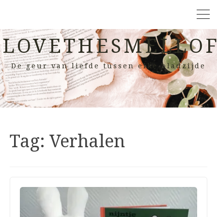
LOVETHESMELLOF
De geur van liefde tussen elke bladzijde
Tag:
Verhalen