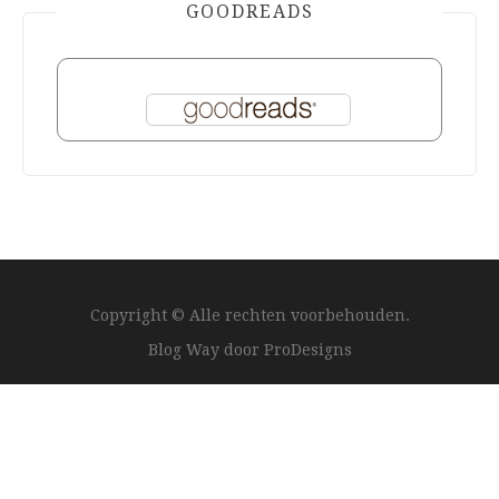
GOODREADS
Copyright © Alle rechten voorbehouden.
Blog Way door
ProDesigns