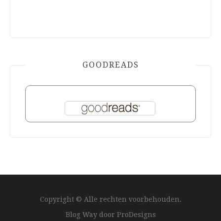
GOODREADS
Copyright © Alle rechten voorbehouden.
Blog Way door
ProDesigns