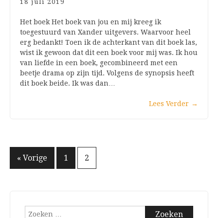
18 juli 2019
Het boek Het boek van jou en mij kreeg ik
toegestuurd van Xander uitgevers. Waarvoor heel
erg bedankt! Toen ik de achterkant van dit boek las,
wist ik gewoon dat dit een boek voor mij was. Ik hou
van liefde in een boek, gecombineerd met een
beetje drama op zijn tijd. Volgens de synopsis heeft
dit boek beide. Ik was dan…
Lees Verder
→
Berichten
« Vorige
1
2
paginering
Zoeken