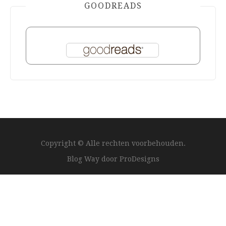
GOODREADS
Copyright © Alle rechten voorbehouden.
Blog Way door
ProDesigns