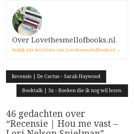
Over Lovethesmellofbooks.nl
Bekijk alle berichten van Lovethesmellofbooks.nl →
Bericht
Recensie | De Cactus – Sarah Haywood
navigatie
Booktalk | 3x – Boeken die ik nog wil lezen.
46 gedachten over
“
Recensie | Hou me vast –
Lori Nelson Spielman
”