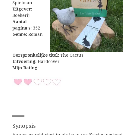
Spielman
Uitgever:
Boekerij
Aantal
pagina’s:
352
Genre:
Roman
Oorspronkelijke titel:
The Cactus
Uitvoering:
Hardcover
Mijn Rating:
Synopsis
Annies wereld stort in als haar zus Kristen omkomt