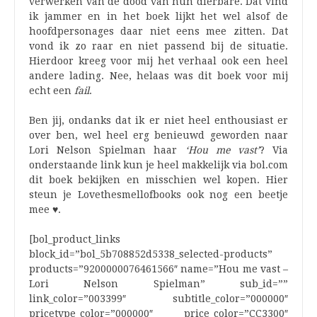
verwerken van de dood van hun dierbare. Dat vind
ik jammer en in het boek lijkt het wel alsof de
hoofdpersonages daar niet eens mee zitten. Dat
vond ik zo raar en niet passend bij de situatie.
Hierdoor kreeg voor mij het verhaal ook een heel
andere lading. Nee, helaas was dit boek voor mij
echt een
fail
.
Ben jij, ondanks dat ik er niet heel enthousiast er
over ben, wel heel erg benieuwd geworden naar
Lori Nelson Spielman haar
‘Hou me vast’
? Via
onderstaande link kun je heel makkelijk via bol.com
dit boek bekijken en misschien wel kopen. Hier
steun je Lovethesmellofbooks ook nog een beetje
mee
♥
.
[bol_product_links
block_id=”bol_5b708852d5338_selected-products”
products=”9200000076461566″ name=”Hou me vast –
Lori Nelson Spielman” sub_id=””
link_color=”003399″ subtitle_color=”000000″
pricetype_color=”000000″ price_color=”CC3300″