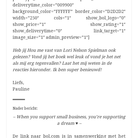
deliverytime_color=”009900″
background_color=”FFFFFF” border_color=”D2D2D2″
width=”250″ cols=”1″ show_bol_logo=”0″
show_price=”1″ show_rating=”1″
show_deliverytime=”0″ link_target=”1″
image_size=”1″ admin_preview=”1″]
Heb jij Hou me vast van Lori Nelson Spielman ook
gelezen? Vond jij het boek wel leuk of vond je het net
als mij erg tegenvallen? Laat het mij weten in de
reacties hieronder. Ik ben super benieuwd!
Liefs,
Pauline
Nader bericht:
– When you support small business, you’re supporting
a dream
♥
–
De link naar bol.com is in samenwerking met het