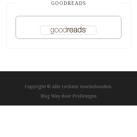
GOODREADS
Copyright © Alle rechten voorbehouden.
Blog Way door
ProDesigns