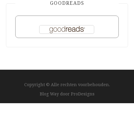
GOODREADS
Copyright © Alle rechten voorbehouden.
Blog Way door
ProDesigns