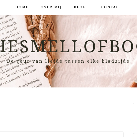
HOME
OVER MIJ
BLOG
CONTACT
HESMELLOFBO
De geur van liefde tussen elke bladzijde