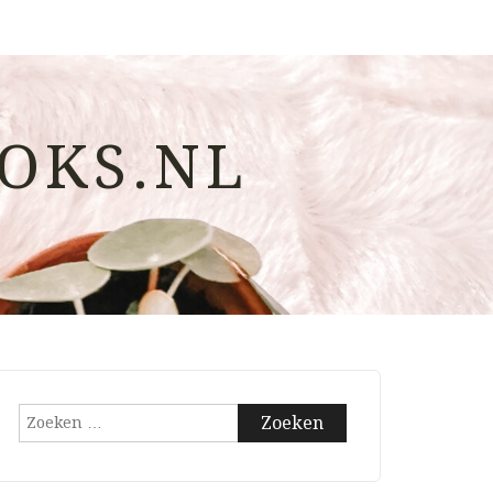
OKS.NL
Zoeken
naar: