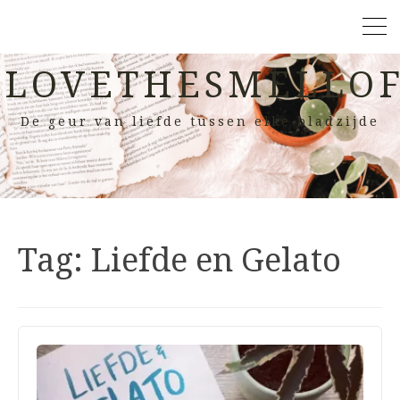
LOVETHESMELLOF
De geur van liefde tussen elke bladzijde
Tag:
Liefde en Gelato