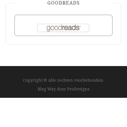
GOODREADS
Copyright © Alle rechten voorbehouden.
Blog Way door
ProDesigns