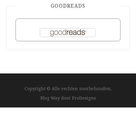
GOODREADS
Copyright © Alle rechten voorbehouden.
Blog Way door
ProDesigns