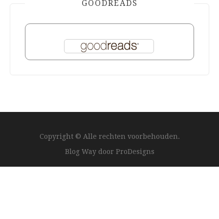
GOODREADS
Copyright © Alle rechten voorbehouden.
Blog Way door
ProDesigns