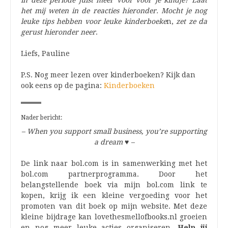
in deze periode juist meer voor voor je kindje? Laat
het mij weten in de reacties hieronder. Mocht je nog
leuke tips hebben voor leuke kinderboeke
n,
zet ze da
gerust hieronder neer
.
Liefs, Pauline
P.S. Nog meer lezen over kinderboeken? Kijk dan
ook eens op de pagina:
Kinderboeken
Nader bericht:
– When you support small business, you’re supporting
a dream
♥
–
De link naar bol.com is in samenwerking met het
bol.com partnerprogramma. Door het
belangstellende boek via mijn bol.com link te
kopen, krijg ik een kleine vergoeding voor het
promoten van dit boek op mijn website. Met deze
kleine bijdrage kan lovethesmellofbooks.nl groeien
en nog meer leuke acties organiseren.
Help jij