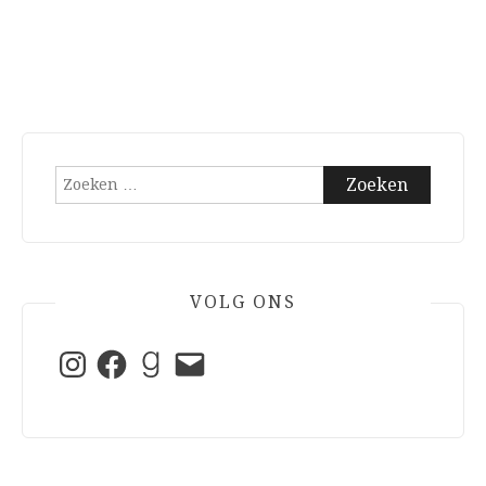
Zoeken
naar:
VOLG ONS
Instagram
Facebook
Goodreads
E-
mail