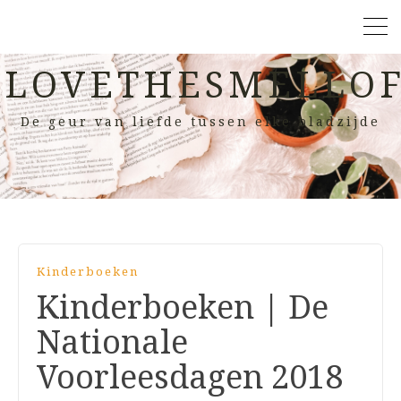
LOVETHESMELLOF
De geur van liefde tussen elke bladzijde
Kinderboeken
Kinderboeken | De
Nationale
Voorleesdagen 2018