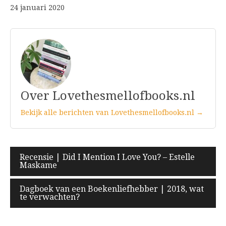
24 januari 2020
Over Lovethesmellofbooks.nl
Bekijk alle berichten van Lovethesmellofbooks.nl →
Bericht
Recensie | Did I Mention I Love You? – Estelle
Maskame
navigatie
Dagboek van een Boekenliefhebber | 2018, wat
te verwachten?