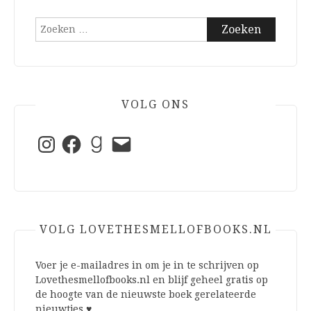
Zoeken
naar:
VOLG ONS
Instagram
Facebook
Goodreads
E-
mail
VOLG LOVETHESMELLOFBOOKS.NL
Voer je e-mailadres in om je in te schrijven op
Lovethesmellofbooks.nl en blijf geheel gratis op
de hoogte van de nieuwste boek gerelateerde
nieuwtjes ♥