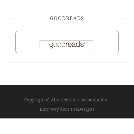
GOODREADS
Copyright © Alle rechten voorbehouden.
Blog Way door
ProDesigns