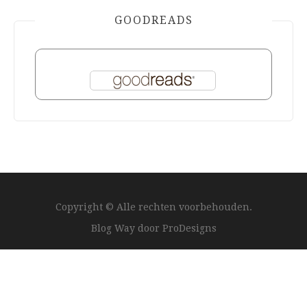
GOODREADS
Copyright © Alle rechten voorbehouden.
Blog Way door
ProDesigns