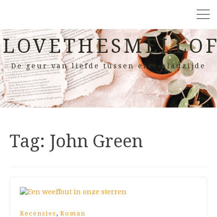
LOVETHESMELLOF
De geur van liefde tussen elke bladzijde
Tag:
John Green
,
Recensies
Roman