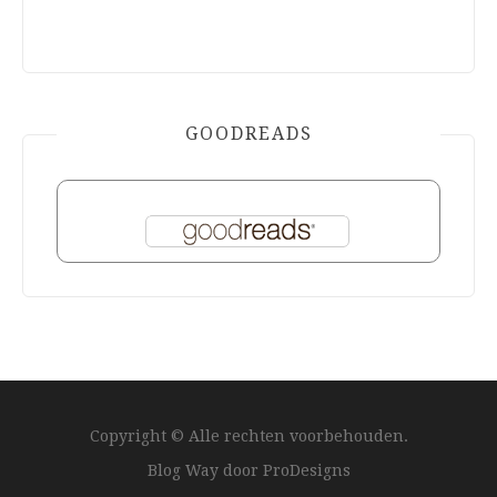
GOODREADS
Copyright © Alle rechten voorbehouden.
Blog Way door
ProDesigns