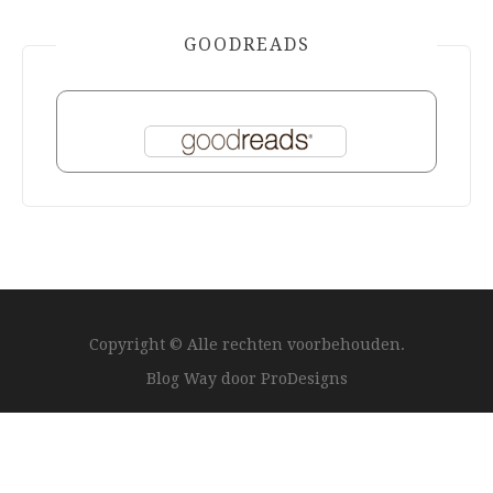
GOODREADS
Copyright © Alle rechten voorbehouden.
Blog Way door
ProDesigns