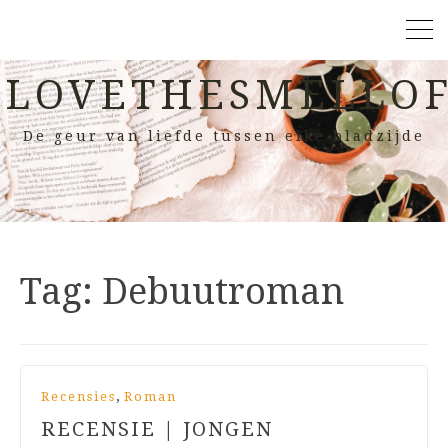
LOVETHESMELLOF
De geur van liefde tussen elke bladzijde
Tag:
Debuutroman
,
Recensies
Roman
RECENSIE | JONGEN