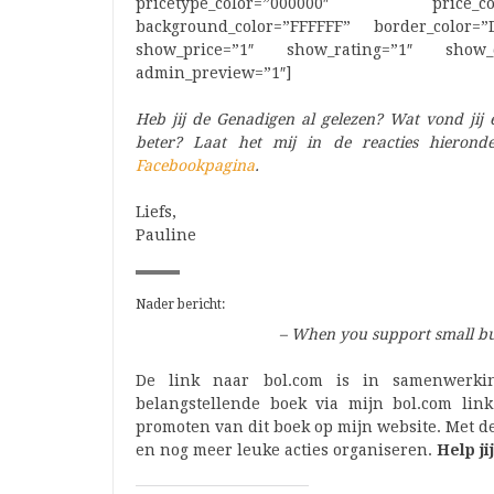
pricetype_color=”000000″ price_co
background_color=”FFFFFF” border_color=
show_price=”1″ show_rating=”1″ show_de
admin_preview=”1″]
Heb jij de Genadigen al gelezen? Wat vond jij 
beter? Laat het mij in de reacties hieron
Facebookpagina
.
Liefs,
Pauline
Nader bericht:
– When you support small bu
De link naar bol.com is in samenwerki
belangstellende boek via mijn bol.com link
promoten van dit boek op mijn website. Met d
en nog meer leuke acties organiseren.
Help ji