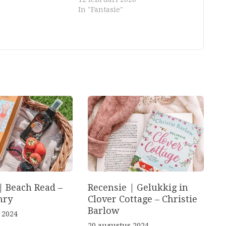
In "Fantasie"
| Beach Read –
Recensie | Gelukkig in
nry
Clover Cottage – Christie
Barlow
 2024
20 augustus 2024