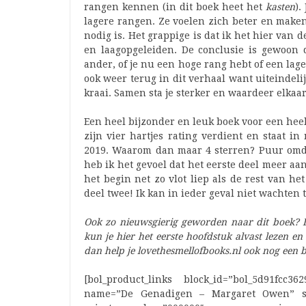
rangen kennen (in dit boek heet het
kasten
).
lagere rangen. Ze voelen zich beter en maken
nodig is. Het grappige is dat ik het hier van
en laagopgeleiden. De conclusie is gewoon 
ander, of je nu een hoge rang hebt of een lage
ook weer terug in dit verhaal want uiteindel
kraai. Samen sta je sterker en waardeer elkaa
Een heel bijzonder en leuk boek voor een heel
zijn vier hartjes rating verdient en staat i
2019. Waarom dan maar 4 sterren? Puur omda
heb ik het gevoel dat het eerste deel meer aan
het begin net zo vlot liep als de rest van het
deel twee! Ik kan in ieder geval niet wachten t
Ook zo nieuwsgierig geworden naar dit boek? D
kun je hier het eerste hoofdstuk alvast lezen en
dan help je lovethesmellofbooks.nl ook nog een b
[bol_product_links block_id=”bol_5d91fcc36
name=”De Genadigen – Margaret Owen” sub_