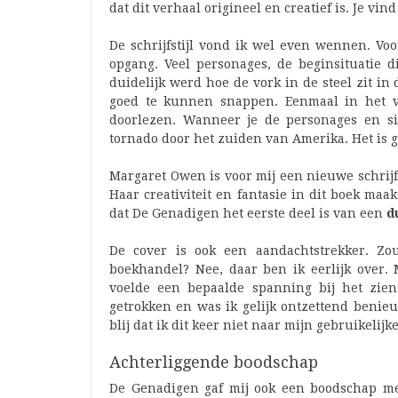
dat dit verhaal origineel en creatief is. Je vin
De schrijfstijl vond ik wel even wennen. Voo
opgang. Veel personages, de beginsituatie d
duidelijk werd hoe de vork in de steel zit in 
goed te kunnen snappen. Eenmaal in het ve
doorlezen. Wanneer je de personages en sit
tornado door het zuiden van Amerika. Het is 
Margaret Owen is voor mij een nieuwe schrijf
Haar creativiteit en fantasie in dit boek maak
dat De Genadigen het eerste deel is van een
d
De cover is ook een aandachtstrekker. Z
boekhandel? Nee, daar ben ik eerlijk over. M
voelde een bepaalde spanning bij het zie
getrokken en was ik gelijk ontzettend benieu
blij dat ik dit keer niet naar mijn gebruikelij
Achterliggende boodschap
De Genadigen gaf mij ook een boodschap mee