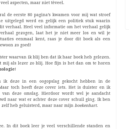
d veel aspecten, maar niet tèveel.
ral de eerste 80 pagina’s kwamen voor mij wat stroef
ie uitgelegd werd en gelijk een politiek stuk waarin
dit verhaal. Heel veel informatie om het verhaal gelijk
rhaal gezogen, laat het je niet meer los en wil je
uaties eenmaal kent, raas je door dit boek als een
gewoon zo goed!
ster waarvan ik blij ben dat ik haar boek heb gelezen.
t mij als lezer zo blij. Hoe fijn is het dan om te horen
uologie
!
ou ik deze in een oogopslag gekocht hebben in de
aar toch heeft deze cover iets. Het is duister en ik
n van deze omslag. Hierdoor wordt wel je aandacht
wd naar wat er achter deze cover schuil ging. Ik ben
ke zelf heb geluisterd, maar naar mijn
boekenhart
.
. In dit boek leer je veel verschillende standen en