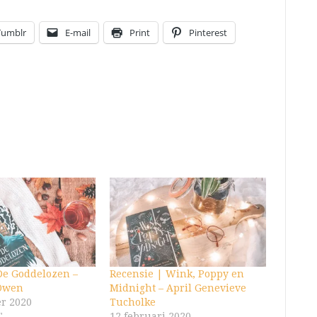
Tumblr
E-mail
Print
Pinterest
De Goddelozen –
Recensie | Wink, Poppy en
Owen
Midnight – April Genevieve
r 2020
Tucholke
"
12 februari 2020