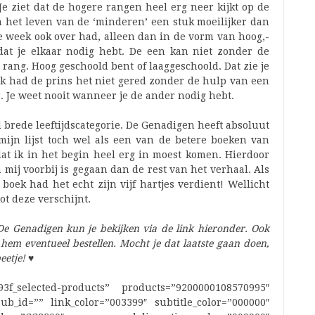
 Je ziet dat de hogere rangen heel erg neer kijkt op de
 het leven van de ‘minderen’ een stuk moeilijker dan
 de week ook over had, alleen dan in de vorm van hoog,-
dat je elkaar nodig hebt. De een kan niet zonder de
 rang. Hoog geschoold bent of laaggeschoold. Dat zie je
ijk had de prins het niet gered zonder de hulp van een
r. Je weet nooit wanneer je de ander nodig hebt.
 brede leeftijdscategorie. De Genadigen heeft absoluut
n mijn lijst toch wel als een van de betere boeken van
t ik in het begin heel erg in moest komen. Hierdoor
 mij voorbij is gegaan dan de rest van het verhaal. Als
 boek had het echt zijn vijf hartjes verdient! Wellicht
ot deze verschijnt.
e Genadigen kun je bekijken via de link hieronder. Ook
 hem eventueel bestellen. Mocht je dat laatste gaan doen,
eetje!
♥
293f_selected-products” products=”9200000108570995″
id=”” link_color=”003399″ subtitle_color=”000000″