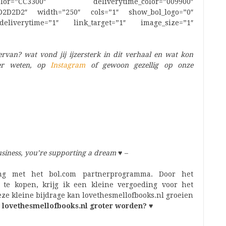
lor=”CC3300″ deliverytime_color=”009900″
”D2D2D2″ width=”250″ cols=”1″ show_bol_logo=”0″
liverytime=”1″ link_target=”1″ image_size=”1″
ervan? wat vond jij ijzersterk in dit verhaal en wat kon
der weten, op
Instagram
of gewoon gezellig op onze
siness, you’re supporting a dream
♥
–
ng met het bol.com partnerprogramma. Door het
 te kopen, krijg ik een kleine vergoeding voor het
eze kleine bijdrage kan lovethesmellofbooks.nl groeien
j lovethesmellofbooks.nl groter worden? ♥