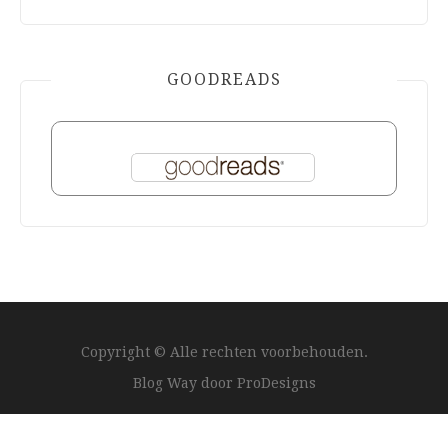
GOODREADS
Copyright © Alle rechten voorbehouden.
Blog Way door
ProDesigns