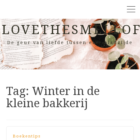
LOVETHESMELLOF
De geur van liefde tussen elke bladzijde
Tag:
Winter in de
kleine bakkerij
Boekentips