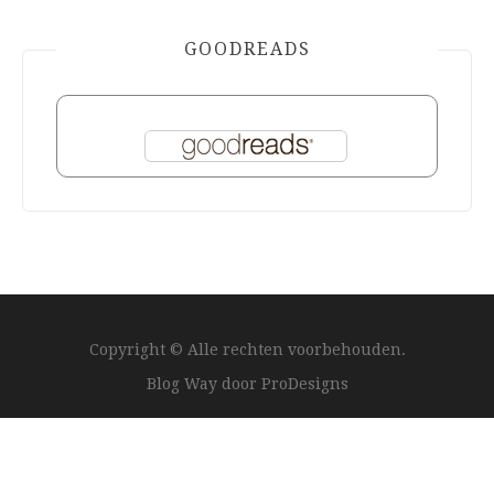
GOODREADS
Copyright © Alle rechten voorbehouden.
Blog Way door
ProDesigns