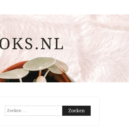
OKS.NL
Zoeken
naar: