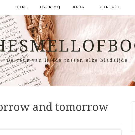
HOME
OVER MIJ
BLOG
CONTACT
HESMELLOFBO
De geur van liefde tussen elke bladzijde
orrow and tomorrow