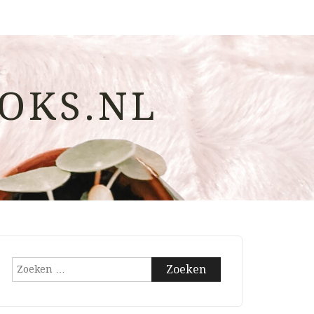
OKS.NL
Zoeken
naar: