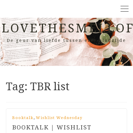
LOVETHESMELLOF
De geur van liefde tussen elke bladzijde
Tag:
TBR list
,
Booktalk
Wishlist Wednesday
BOOKTALK | WISHLIST