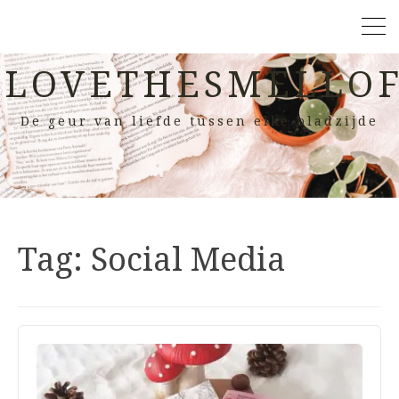
LOVETHESMELLOF
De geur van liefde tussen elke bladzijde
Tag:
Social Media