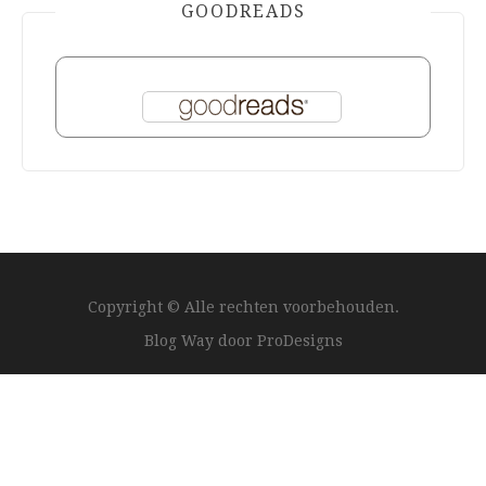
GOODREADS
Copyright © Alle rechten voorbehouden.
Blog Way door
ProDesigns