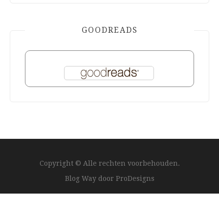
GOODREADS
Copyright © Alle rechten voorbehouden.
Blog Way door
ProDesigns