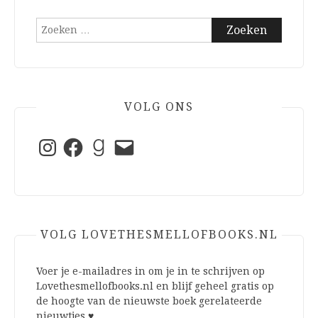
Zoeken
naar:
VOLG ONS
Instagram
Facebook
Goodreads
E-
mail
VOLG LOVETHESMELLOFBOOKS.NL
Voer je e-mailadres in om je in te schrijven op
Lovethesmellofbooks.nl en blijf geheel gratis op
de hoogte van de nieuwste boek gerelateerde
nieuwtjes ♥