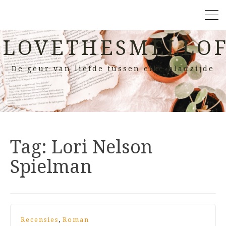
LOVETHESMELLOF
De geur van liefde tussen elke bladzijde
Tag:
Lori Nelson
Spielman
,
Recensies
Roman