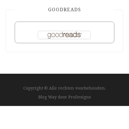
GOODREADS
Copyright © Alle rechten voorbehouden.
Blog Way door
ProDesigns