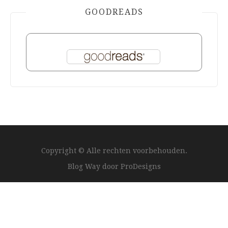
GOODREADS
Copyright © Alle rechten voorbehouden.
Blog Way door
ProDesigns