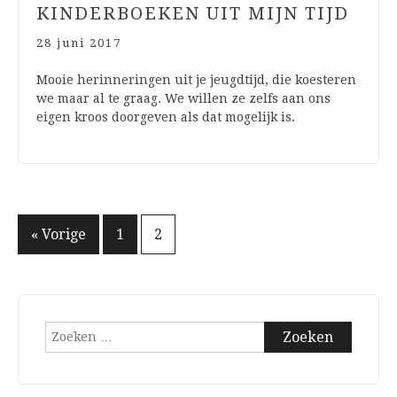
KINDERBOEKEN UIT MIJN TIJD
28 juni 2017
Mooie herinneringen uit je jeugdtijd, die koesteren
we maar al te graag. We willen ze zelfs aan ons
eigen kroos doorgeven als dat mogelijk is.
Berichten
« Vorige
1
2
paginering
Zoeken
naar: