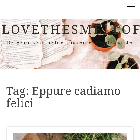
LOVETHESMELLOF
De geur van liefde tussen elke bladzijde
Tag:
Eppure cadiamo
felici