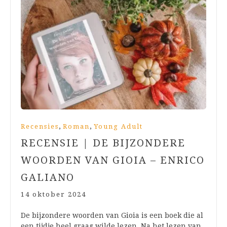
,
,
Recensies
Roman
Young Adult
RECENSIE | DE BIJZONDERE
WOORDEN VAN GIOIA – ENRICO
GALIANO
14 oktober 2024
De bijzondere woorden van Gioia is een boek die al
een tijdje heel graag wilde lezen. Na het lezen van