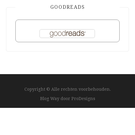
GOODREADS
Copyright © Alle rechten voorbehouden.
Blog Way door
ProDesigns