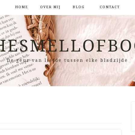
HOME
OVER MIJ
BLOG
CONTACT
HESMELLOFBO
De geur van liefde tussen elke bladzijde