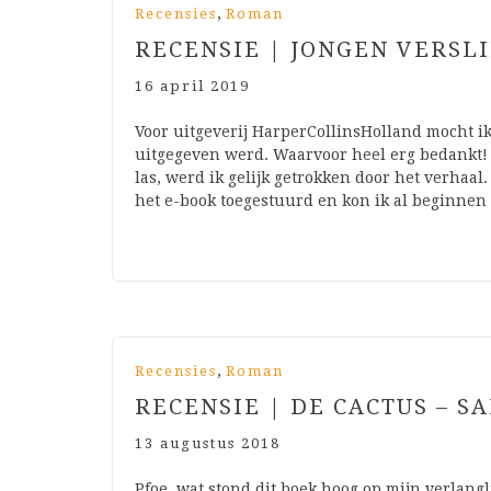
,
Recensies
Roman
RECENSIE | JONGEN VERSL
16 april 2019
Voor uitgeverij HarperCollinsHolland mocht ik
uitgegeven werd. Waarvoor heel erg bedankt! W
las, werd ik gelijk getrokken door het verhaa
het e-book toegestuurd en kon ik al beginne
,
Recensies
Roman
RECENSIE | DE CACTUS – 
13 augustus 2018
Pfoe, wat stond dit boek hoog op mijn verlang