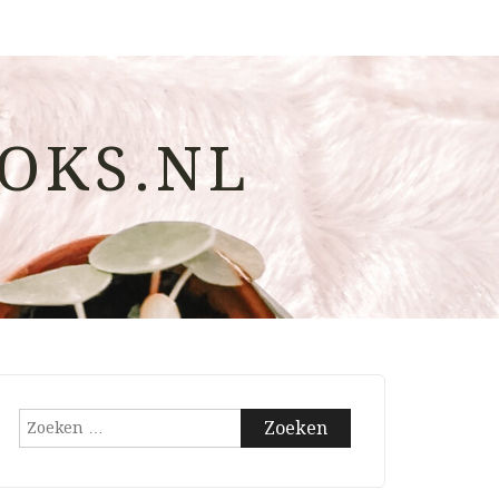
OKS.NL
Zoeken
naar: