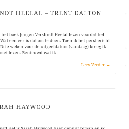
INDT HEELAL – TRENT DALTON
 het boek Jongen Verslindt Heelal lezen voordat het
at een eer is dat om te doen. Toen ik het persbericht
l. Drie weken voor de uitgeefdatum (vandaag) kreeg ik
n met lezen. Benieuwd wat ik…
Lees Verder
→
SARAH HAYWOOD
lijst! Het is Sarah Haywood haar debuut roman en ik