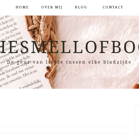
HOME
OVER MIJ
BLOG
CONTACT
HESMELLOFBO
De geur van liefde tussen elke bladzijde