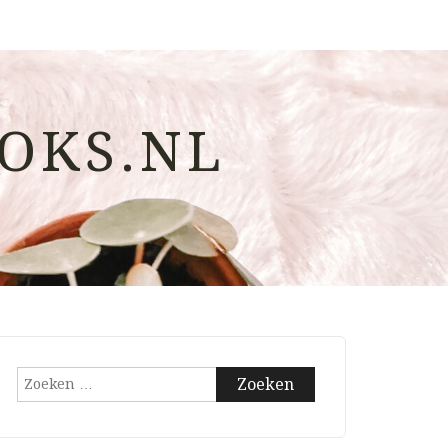
OKS.NL
Zoeken
naar: