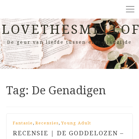
LOVETHESMELLOF
De geur van liefde tussen elke bladzijde
Tag:
De Genadigen
,
,
Fantasie
Recensies
Young Adult
RECENSIE | DE GODDELOZEN –