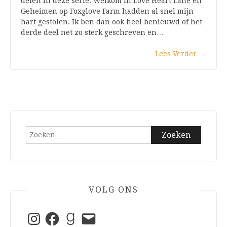
delen in deze serie: Welkom in Love Heart Lane en
Geheimen op Foxglove Farm hadden al snel mijn
hart gestolen. Ik ben dan ook heel benieuwd of het
derde deel net zo sterk geschreven en…
Lees Verder
→
Zoeken
naar:
VOLG ONS
Instagram
Facebook
Goodreads
E-
mail