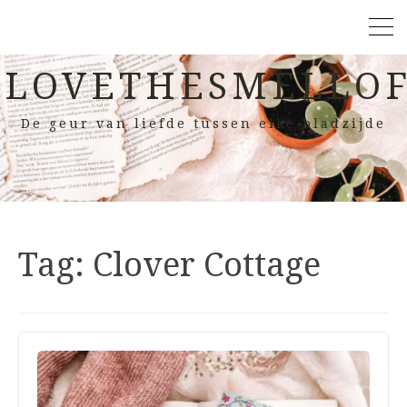
LOVETHESMELLOF
De geur van liefde tussen elke bladzijde
Tag:
Clover Cottage