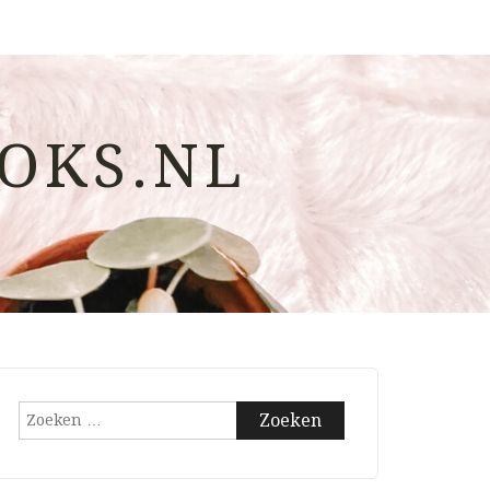
OKS.NL
Zoeken
naar: