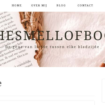
HOME
OVER MIJ
BLOG
CONTACT
HESMELLOFBO
De geur van liefde tussen elke bladzijde
e