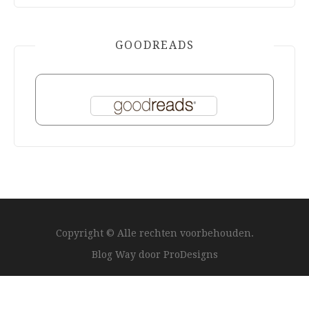
GOODREADS
Copyright © Alle rechten voorbehouden.
Blog Way door
ProDesigns