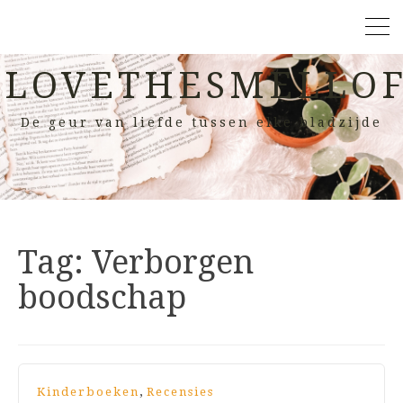
LOVETHESMELLOF
De geur van liefde tussen elke bladzijde
Tag:
Verborgen
boodschap
,
Kinderboeken
Recensies