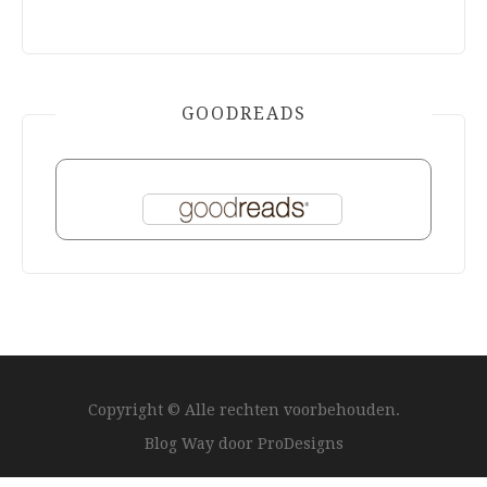
GOODREADS
Copyright © Alle rechten voorbehouden.
Blog Way door
ProDesigns