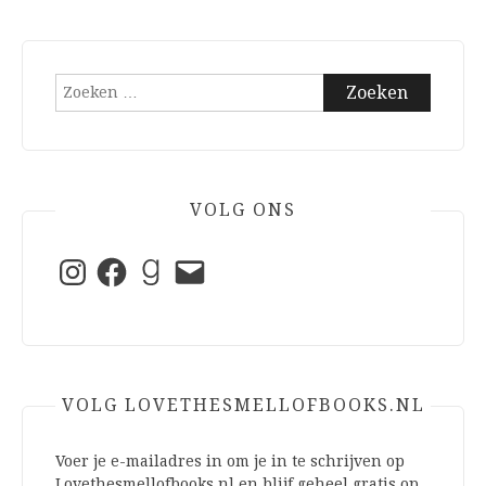
Zoeken
naar:
VOLG ONS
Instagram
Facebook
Goodreads
E-
mail
VOLG LOVETHESMELLOFBOOKS.NL
Voer je e-mailadres in om je in te schrijven op
Lovethesmellofbooks.nl en blijf geheel gratis op