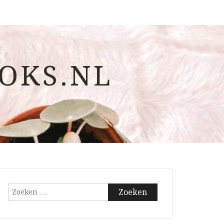
OKS.NL
Zoeken
naar: