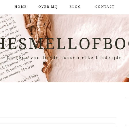
HOME
OVER MIJ
BLOG
CONTACT
HESMELLOFBO
De geur van liefde tussen elke bladzijde