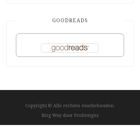
GOODREADS
Copyright © Alle rechten voorbehouden.
Blog Way door
ProDesigns