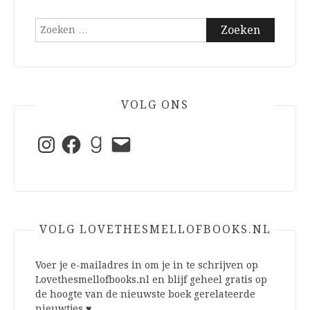
Zoeken
naar:
VOLG ONS
Instagram
Facebook
Goodreads
E-
mail
VOLG LOVETHESMELLOFBOOKS.NL
Voer je e-mailadres in om je in te schrijven op
Lovethesmellofbooks.nl en blijf geheel gratis op
de hoogte van de nieuwste boek gerelateerde
nieuwtjes ♥