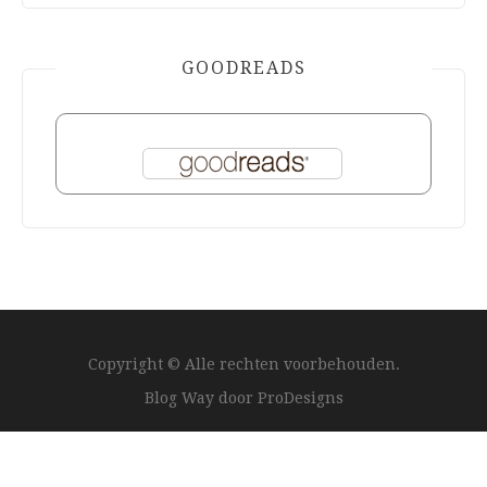
GOODREADS
Copyright © Alle rechten voorbehouden.
Blog Way door
ProDesigns