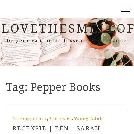
LOVETHESMELLOF
De geur van liefde tussen elke bladzijde
Tag:
Pepper Books
,
,
Contemporary
Recensies
Young Adult
RECENSIE | EÉN – SARAH